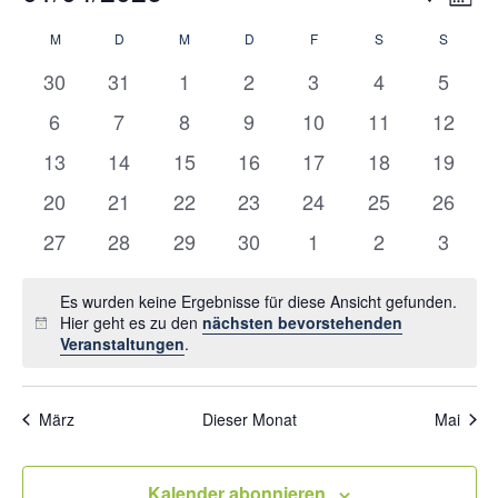
Mona
Ans
Suche
Datum
Kalender
M
MONTAG
D
DIENSTAG
M
MITTWOCH
D
DONNERSTAG
F
FREITAG
S
SAMSTAG
S
SONNT
Nav
wählen.
und
von
0
0
0
0
0
0
0
30
31
1
2
3
4
5
Ansicht
Veranstaltungen
Veranstaltungen
Veranstaltungen
Veranstaltungen
Veranstaltungen
Veranstaltungen
Veranstaltung
Verans
Navigat
0
0
0
0
0
0
0
6
7
8
9
10
11
12
Veranstaltungen
Veranstaltungen
Veranstaltungen
Veranstaltungen
Veranstaltungen
Veranstaltung
Verans
0
0
0
0
0
0
0
13
14
15
16
17
18
19
Veranstaltungen
Veranstaltungen
Veranstaltungen
Veranstaltungen
Veranstaltungen
Veranstaltung
Verans
0
0
0
0
0
0
0
20
21
22
23
24
25
26
Veranstaltungen
Veranstaltungen
Veranstaltungen
Veranstaltungen
Veranstaltungen
Veranstaltung
Verans
0
0
0
0
0
0
0
27
28
29
30
1
2
3
Veranstaltungen
Veranstaltungen
Veranstaltungen
Veranstaltungen
Veranstaltungen
Veranstaltung
Verans
Es wurden keine Ergebnisse für diese Ansicht gefunden.
Hier geht es zu den
nächsten bevorstehenden
Hinweis
Veranstaltungen
.
März
Dieser Monat
Mai
Kalender abonnieren