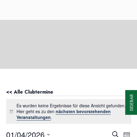
<< Alle Clubtermine
SIDEBAR
Veranstaltungen
Es wurden keine Ergebnisse für diese Ansicht gefunden.
Hier geht es zu den
nächsten bevorstehenden
Hinweis
Veranstaltungen
.
01/04/2026
Veranst
Ver
Suche