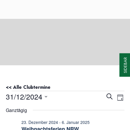
SIDEBAR
<< Alle Clubtermine
Veranstaltungen für 31. Dezember
31/12/2024
Veranst
Ver
Suche
Tag
Ans
Suche
Datum
Ganztägig
Nav
wählen.
und
Ansicht
23. Dezember 2024
-
6. Januar 2025
Weihnachtsferien NRW