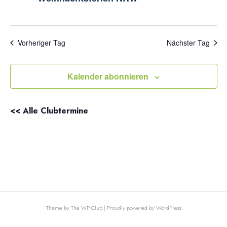
Navigat
Vorheriger Tag
Nächster Tag
Kalender abonnieren
<< Alle Clubtermine
Theme by The WP Club
|
Proudly powered by WordPress