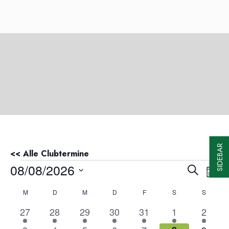
SIDEBAR
<< Alle Clubtermine
Veranstaltungen
08/08/2026
Veranst
Ver
Suche
Mona
Ans
Suche
Datum
Kalender
M
MONTAG
D
DIENSTAG
M
MITTWOCH
D
DONNERSTAG
F
FREITAG
S
SAMSTAG
S
SONNT
Nav
wählen.
und
von
1
1
1
1
1
1
1
27
28
29
30
31
1
2
Ansicht
Veranstaltungen
Veranstaltung
Veranstaltung
Veranstaltung
Veranstaltung
Veranstaltung
Veranstaltung
Verans